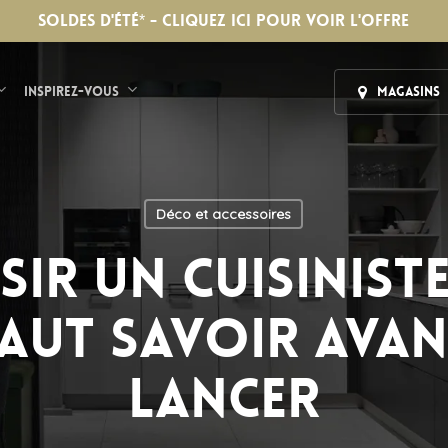
SOLDES D'ÉTÉ* - CLIQUEZ ICI POUR VOIR L'OFFRE
Inspirez-vous
Magasins
Déco et accessoires
sir un cuisiniste
faut savoir avan
lancer