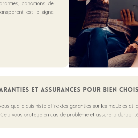
garanties, conditions de
ransparent est le signe
 garanties et assurances pour bien chois
ous que le cuisiniste offre des garanties sur les meubles et la
Cela vous protège en cas de problème et assure la durabilité