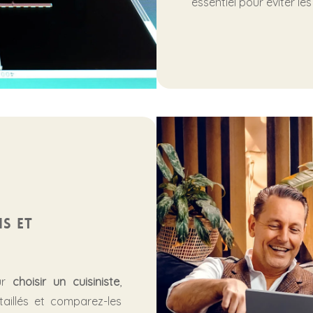
essentiel pour éviter les
is et
our
choisir un cuisiniste
,
aillés et comparez-les