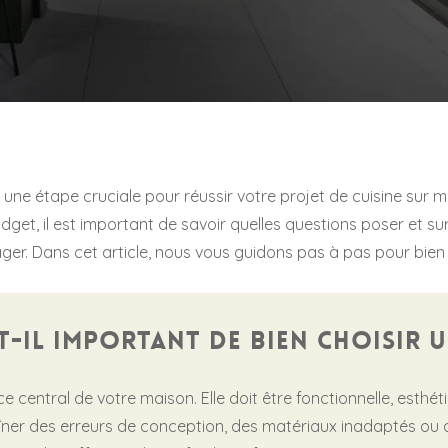
st une étape cruciale pour réussir votre projet de cuisine sur m
dget, il est important de savoir quelles questions poser et sur
er. Dans cet article, nous vous guidons pas à pas pour bien ch
-il important de bien choisir un
e central de votre maison. Elle doit être fonctionnelle, esthéti
aîner des erreurs de conception, des matériaux inadaptés ou 