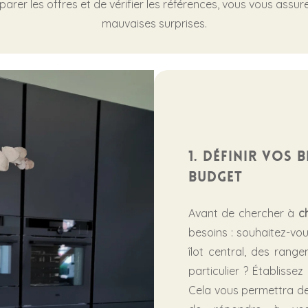
rer les offres et de vérifier les références, vous vous assure
mauvaises surprises.
1. Définir vos 
budget
Avant de chercher à
ch
besoins : souhaitez-vou
îlot central, des rang
particulier ? Établisse
Cela vous permettra de 