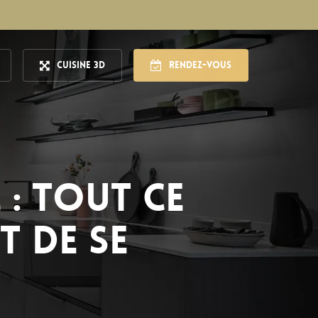
Cuisine 3D
Rendez-vous
 : tout ce
t de se