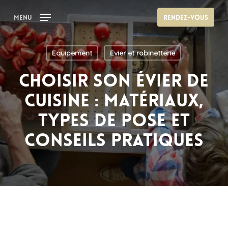
Skip
Menu
Rendez-vous
to
main
content
Equipement
Evier et robinetterie
Choisir son évier de
cuisine : matériaux,
types de pose et
conseils pratiques