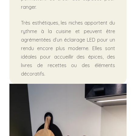
ranger.
Très esthétiques, les niches apportent du
rythme à la cuisine et peuvent être
agrémentées d’un éclairage LED pour un
rendu encore plus moderne. Elles sont
idéales pour accueillir des épices, des
livres de recettes ou des éléments
décoratifs.