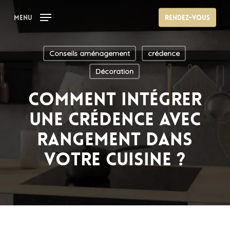
Skip
Menu
Rendez-vous
to
main
content
Conseils aménagement
crédence
Décoration
Comment intégrer
une crédence avec
rangement dans
votre cuisine ?