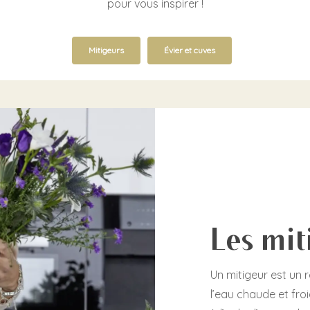
pour vous inspirer !
Mitigeurs
Évier et cuves
Les mit
Un mitigeur est un 
l’eau chaude et fro