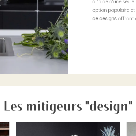
à l’aide d’une seul
option populaire e
de designs
offrant 
Les mitigeurs "design"