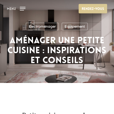
Skip
Menu
Rendez-vous
to
main
content
Electroménager
Equipement
Aménager une petite
cuisine : inspirations
et conseils