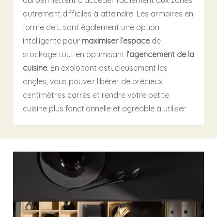
qui permettent d’accéder facilement aux zones
autrement difficiles à atteindre. Les armoires en
forme de L sont également une option
intelligente pour
maximiser l’espace
de
stockage tout en optimisant
l’agencement de la
cuisine
. En exploitant astucieusement les
angles, vous pouvez libérer de précieux
centimètres carrés et rendre votre petite
cuisine plus fonctionnelle et agréable à utiliser.